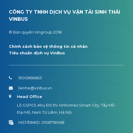
CÔNG TY TNHH DỊCH VỤ VẬN TẢI SINH THÁI
VINBUS
© Bản quyền Vingroup 2018
Chính sách bảo vệ thông tin cá nhân
Tiêu chuẩn dịch vụ VinBus
1900866663
lienhe@vinbus.vn
Head Office
Lô GSP03, Khu Đô thị Vinhomes Smart City, Tây Mỗ -
Đại Mỗ, Nam Từ Liêm, Hà Nội
MST/ĐKKD: 0108718068