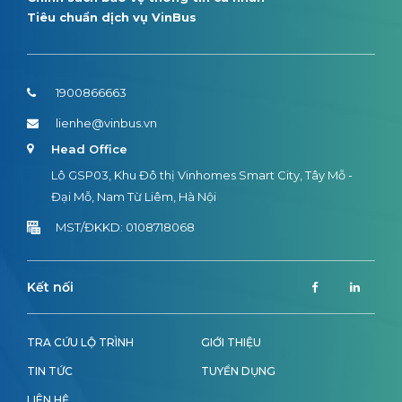
Tiêu chuẩn dịch vụ VinBus
1900866663
lienhe@vinbus.vn
Head Office
Lô GSP03, Khu Đô thị Vinhomes Smart City, Tây Mỗ -
Đại Mỗ, Nam Từ Liêm, Hà Nội
MST/ĐKKD: 0108718068
Kết nối
TRA CỨU LỘ TRÌNH
GIỚI THIỆU
TIN TỨC
TUYỂN DỤNG
LIÊN HỆ