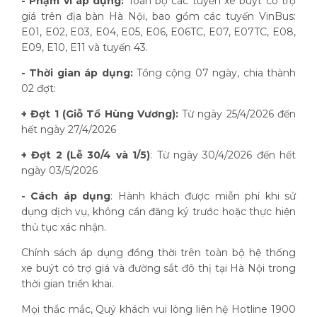
- Phạm vi áp dụng:
Toàn bộ các tuyến xe buýt có trợ
giá trên địa bàn Hà Nội, bao gồm các tuyến VinBus:
E01, E02, E03, E04, E05, E06, E06TC, E07, E07TC, E08,
E09, E10, E11 và tuyến 43.
- Thời gian áp dụng:
Tổng cộng 07 ngày, chia thành
02 đợt:
+ Đợt 1 (Giỗ Tổ Hùng Vương):
Từ ngày 25/4/2026 đến
hết ngày 27/4/2026
+ Đợt 2 (Lễ 30/4 và 1/5)
: Từ ngày 30/4/2026 đến hết
ngày 03/5/2026
- Cách áp dụng
: Hành khách được miễn phí khi sử
dụng dịch vụ, không cần đăng ký trước hoặc thực hiện
thủ tục xác nhận.
Chính sách áp dụng đồng thời trên toàn bộ hệ thống
xe buýt có trợ giá và đường sắt đô thị tại Hà Nội trong
thời gian triển khai.
Mọi thắc mắc, Quý khách vui lòng liên hệ Hotline 1900