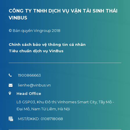
CÔNG TY TNHH DỊCH VỤ VẬN TẢI SINH THÁI
VINBUS
© Bản quyền Vingroup 2018
Chính sách bảo vệ thông tin cá nhân
Tiêu chuẩn dịch vụ VinBus
1900866663
lienhe@vinbus.vn
Head Office
Lô GSP03, Khu Đô thị Vinhomes Smart City, Tây Mỗ -
Đại Mỗ, Nam Từ Liêm, Hà Nội
MST/ĐKKD: 0108718068