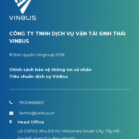
CÔNG TY TNHH DỊCH VỤ VẬN TẢI SINH THÁI
VINBUS
© Bản quyền Vingroup 2018
Chính sách bảo vệ thông tin cá nhân
Tiêu chuẩn dịch vụ VinBus
1900866663
lienhe@vinbus.vn
Head Office
Lô GSP03, Khu Đô thị Vinhomes Smart City, Tây Mỗ -
Đại Mỗ, Nam Từ Liêm, Hà Nội