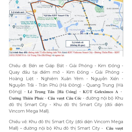
Chiều đi: Bến xe Giáp Bát - Giải Phóng - Kim Đồng -
Quay đầu tại điểm mở - Kim Đồng - Giải Phóng -
Hoàng Liệt - Nghiêm Xuân Yêm - Nguyễn Xiển -
Nguyễn Trãi - Trần Phú (Hà Đông) - Quang Trung (Hà
Đông) - 𝐋𝐞̂ 𝐓𝐫𝐨̣𝐧𝐠 𝐓𝐚̂́𝐧 (𝐇𝐚̀ Đ𝐨̂𝐧𝐠) - 𝐊Đ𝐓 𝐆𝐞𝐥𝐞𝐱𝐢𝐦𝐜𝐨 𝐀 -
Đ𝐮̛𝐨̛̀𝐧𝐠 𝐓𝐡𝐢𝐞̂𝐧 𝐏𝐡𝐮́𝐜 - 𝐂𝐚̂̀𝐮 𝐯𝐮̛𝐨̛̣𝐭 𝐂𝐚̂̀𝐮 𝐂𝐨̂́𝐜 - đường nội bộ Khu
đô thị Smart City - Khu đô thị Smart City (đối diện
Vincom Mega Mall).
Chiều về: Khu đô thị Smart City (đối diện Vincom Mega
Mall) – đường nội bộ Khu đô thị Smart City - 𝐂𝐚̂̀𝐮 𝐯𝐮̛𝐨̛̣𝐭