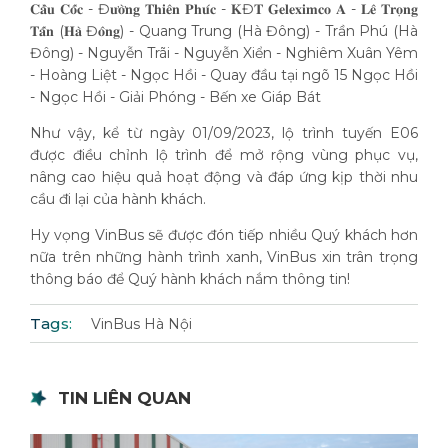
𝐂𝐚̂̀𝐮 𝐂𝐨̂́𝐜 - Đ𝐮̛𝐨̛̀𝐧𝐠 𝐓𝐡𝐢𝐞̂𝐧 𝐏𝐡𝐮́𝐜 - 𝐊Đ𝐓 𝐆𝐞𝐥𝐞𝐱𝐢𝐦𝐜𝐨 𝐀 - 𝐋𝐞̂ 𝐓𝐫𝐨̣𝐧𝐠
𝐓𝐚̂́𝐧 (𝐇𝐚̀ Đ𝐨̂𝐧𝐠) - Quang Trung (Hà Đông) - Trần Phú (Hà
Đông) - Nguyễn Trãi - Nguyễn Xiển - Nghiêm Xuân Yêm
- Hoàng Liệt - Ngọc Hồi - Quay đầu tại ngõ 15 Ngọc Hồi
- Ngọc Hồi - Giải Phóng - Bến xe Giáp Bát
Như vậy, kể từ ngày 01/09/2023, lộ trình tuyến E06
được điều chỉnh lộ trình để mở rộng vùng phục vụ,
nâng cao hiệu quả hoạt động và đáp ứng kịp thời nhu
cầu đi lại của hành khách.
Hy vọng VinBus sẽ được đón tiếp nhiều Quý khách hơn
nữa trên những hành trình xanh, VinBus xin trân trọng
thông báo để Quý hành khách nắm thông tin!
Tags:
VinBus Hà Nội
TIN LIÊN QUAN