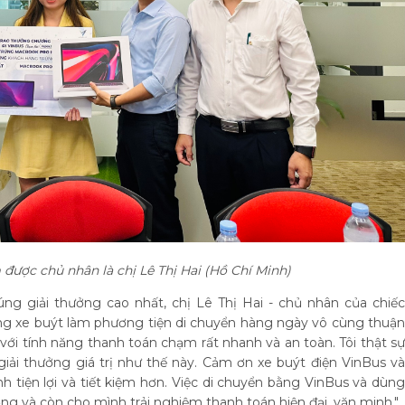
được chủ nhân là chị Lê Thị Hai (Hồ Chí Minh)
 giải thưởng cao nhất, chị Lê Thị Hai - chủ nhân của chiếc
ụng xe buýt làm phương tiện di chuyển hàng ngày vô cùng thuận
ới tính năng thanh toán chạm rất nhanh và an toàn. Tôi thật sự
i thưởng giá trị như thế này. Cảm ơn xe buýt điện VinBus và
h tiện lợi và tiết kiệm hơn. Việc di chuyển bằng VinBus và dùng
g và còn cho mình trải nghiệm thanh toán hiện đại, văn minh."