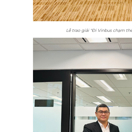
Lễ trao giải "Đi Vinbus chạm t