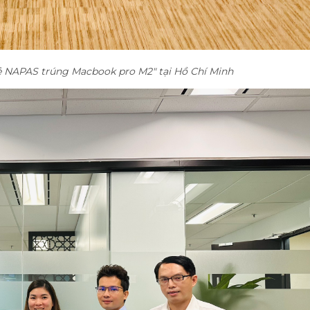
hẻ NAPAS trúng Macbook pro M2" tại Hồ Chí Minh