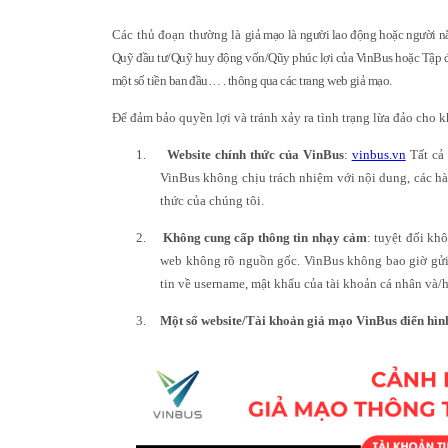
Các thủ đoạn thường là
giả mạo là người lao động hoặc người n
Quỹ đầu tư/Quỹ huy động vốn/Qũy phúc lợi của VinBus hoặc Tập đo
một số tiền ban đầu… . thông qua các trang web giả mạo.
Để đảm bảo quyền lợi và tránh xảy ra tình trạng lừa đảo cho 
1.
Website chính thức của VinBus
:
vinbus.vn
Tất cả
VinBus không chịu trách nhiệm với nội dung, các hàn
thức của chúng tôi.
2.
Không cung cấp thông tin nhạy cảm
: tuyệt đối kh
web không rõ nguồn gốc. VinBus không bao giờ gửi 
tin về username, mật khẩu của tài khoản cá nhân và/
3.
Một số website/Tài khoản giả mạo VinBus điển hìn