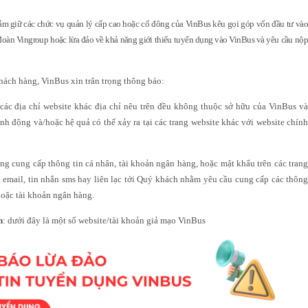
ắm giữ các chức vụ quản lý cấp cao hoặc cổ đông của VinBus kêu gọi góp vốn đầu tư và
àn Vingroup hoặc lừa đảo về khả năng giới thiểu tuyển dụng vào VinBus và yêu cầu nộp
khách hàng, VinBus xin trân trọng thông báo:
 các địa chỉ website khác địa chỉ nêu trên đều không thuộc sở hữu của VinBus v
h động và/hoặc hệ quả có thể xảy ra tại các trang website khác với website chính
ông cung cấp thông tin cá nhân, tài khoản ngân hàng, hoặc mật khẩu trên các trang
email, tin nhắn sms hay liên lạc tới Quý khách nhằm yêu cầu cung cấp các thông
hoặc tài khoản ngân hàng.
h
: dưới đây là một số website/tài khoản giả mạo VinBus