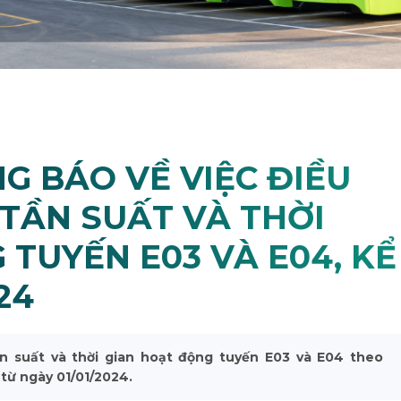
G BÁO VỀ VIỆC ĐIỀU
 TẦN SUẤT VÀ THỜI
TUYẾN E03 VÀ E04, KỂ
24
tần suất và thời gian hoạt động tuyến E03 và E04 theo
từ ngày 01/01/2024.