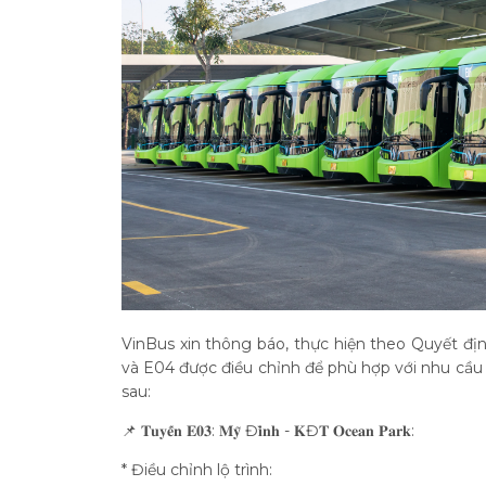
VinBus xin thông báo, thực hiện theo Quyết đị
và E04 được điều chỉnh để phù hợp với nhu cầu đ
sau:
📌 𝐓𝐮𝐲𝐞̂́𝐧 𝐄𝟎𝟑: 𝐌𝐲̃ Đ𝐢̀𝐧𝐡 - 𝐊Đ𝐓 𝐎𝐜𝐞𝐚𝐧 𝐏𝐚𝐫𝐤:
* Điều chỉnh lộ trình: