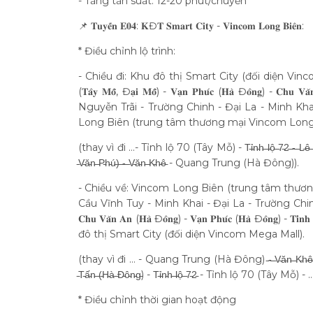
- Tăng tần suất: 12-20 phút/chuyến
📌 𝐓𝐮𝐲𝐞̂́𝐧 𝐄𝟎𝟒: 𝐊Đ𝐓 𝐒𝐦𝐚𝐫𝐭 𝐂𝐢𝐭𝐲 - 𝐕𝐢𝐧𝐜𝐨𝐦 𝐋𝐨𝐧𝐠 𝐁𝐢𝐞̂𝐧:
* Điều chỉnh lộ trình:
- Chiều đi: Khu đô thị Smart City (đối diện Vincom 
(𝐓𝐚̂𝐲 𝐌𝐨̂̃, Đ𝐚̣𝐢 𝐌𝐨̂̃) - 𝐕𝐚̣𝐧 𝐏𝐡𝐮́𝐜 (𝐇𝐚̀ Đ𝐨̂𝐧𝐠) - 𝐂
Nguyễn Trãi - Trường Chinh - Đại La - Minh K
Long Biên (trung tâm thương mại Vincom Long
(thay vì đi …- Tỉnh lộ 70 (Tây Mỗ) - T̵ỉ̵n̵h̵ ̵l̵ộ̵ ̵7̵2̵ ̵-̵ ̵L̵ê̵ ̵T̵r̵ọ̵n̵g̵ ̵T̵ấ̵n̵
̵V̵ă̵n̵ ̵P̵h̵ú̵)̵ ̵-̵ ̵V̵ă̵n̵ ̵K̵h̵ê̵ - Quang Trung (Hà Đông)).
- Chiều về: Vincom Long Biên (trung tâm thư
Cầu Vĩnh Tuy - Minh Khai - Đại La - Trường Chinh - Ngu
𝐂𝐡𝐮 𝐕𝐚̆𝐧 𝐀𝐧 (𝐇𝐚̀ Đ𝐨̂𝐧𝐠) - 𝐕𝐚̣𝐧 𝐏𝐡𝐮́𝐜 (𝐇𝐚̀ Đ𝐨̂𝐧𝐠)
đô thị Smart City (đối diện Vincom Mega Mall).
(thay vì đi … - Quang Trung (Hà Đông) ̵-̵ ̵V̵ă̵n̵ ̵K̵h̵ê̵ -̵ ̵q̵u̵a̵y̵ ̵đ̵ầ̵u̵ ̵t
̵T̵ấ̵n̵ ̵(̵H̵à̵ ̵Đ̵ô̵n̵g̵) - T̵ỉ̵n̵h̵ ̵l̵ộ̵ ̵7̵2̵ - Tỉnh lộ 70 (Tây Mỗ) - 
* Điều chỉnh thời gian hoạt động