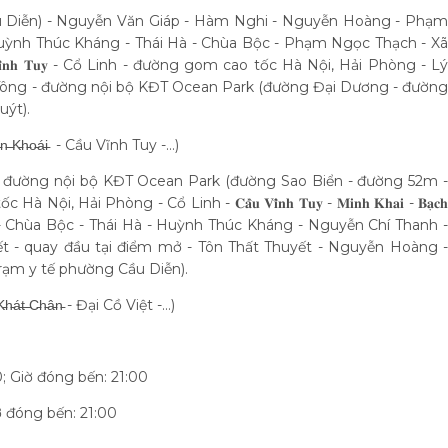
ầu Diễn) - Nguyễn Văn Giáp - Hàm Nghi - Nguyễn Hoàng - Phạm
uỳnh Thúc Kháng - Thái Hà - Chùa Bộc - Phạm Ngọc Thạch - Xã
𝐚𝐢 - 𝐂𝐚̂̀𝐮 𝐕𝐢̃𝐧𝐡 𝐓𝐮𝐲 - Cổ Linh - đường gom cao tốc Hà Nội, Hải Phòng - Lý
 Tông - đường nội bộ KĐT Ocean Park (đường Đại Dương - đường
uýt).
y̵ễ̵n̵ ̵K̵h̵o̵á̵i̵ - Cầu Vĩnh Tuy -…)
 - đường nội bộ KĐT Ocean Park (đường Sao Biển - đường 52m -
i Phòng - Cổ Linh - 𝐂𝐚̂̀𝐮 𝐕𝐢̃𝐧𝐡 𝐓𝐮𝐲 - 𝐌𝐢𝐧𝐡 𝐊𝐡𝐚𝐢 - 𝐁𝐚̣𝐜𝐡
gọc Thạch - Chùa Bộc - Thái Hà - Huỳnh Thúc Kháng - Nguyễn Chí Thanh -
 - quay đầu tại điểm mở - Tôn Thất Thuyết - Nguyễn Hoàng -
rạm y tế phường Cầu Diễn).
̵K̵h̵á̵t̵ ̵C̵h̵â̵n̵ - Đại Cồ Việt -…)
; Giờ đóng bến: 21:00
ờ đóng bến: 21:00