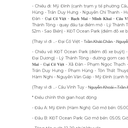
- Chiều đi: Mỹ Đình (cạnh trạm y tế phường C
Hùng - Trần Duy Hưng - Nguyễn Chí Thanh - H
Đàn - Đ𝐚̣𝐢 𝐂𝐨̂̀ 𝐕𝐢𝐞̣̂𝐭 - 𝐁𝐚̣𝐜𝐡 𝐌𝐚𝐢 - 𝐌𝐢𝐧𝐡 𝐊
Thánh Tông - quay đầu tại điểm mở - Lý Thánh
52m - Sao Biển) - KĐT Ocean Park (điểm đỗ xe b
(Thay vì đi …- Đại Cồ Việt - T̵r̵ầ̵n̵ ̵K̵h̵á̵t̵ ̵C̵h̵â̵n̵ - ̵N̵g̵u̵
- Chiều về: KĐT Ocean Park (điểm đỗ xe buýt)
Đại Dương) - Lý Thánh Tông - đường gom cao tốc Hà Nội, Hả
𝐌𝐚𝐢 - Đ𝐚̣𝐢 𝐂𝐨̂̀ 𝐕𝐢𝐞̣̂𝐭 - Xã Đàn - Phạm N
Trần Duy Hưng - Phạm Hùng - Tôn Thất Thuyết
Hàm Nghi - Nguyễn Văn Giáp - Mỹ Đình (cạnh t
(Thay vì đi …- Cầu Vĩnh Tuy - N̵g̵u̵y̵ễ̵n̵ ̵K̵h̵o̵á̵i̵ ̵-̵ ̵T̵r̵ầ̵n̵ 
* Điều chỉnh thời gian hoạt động
- Đầu A: Mỹ Đình (Hàm Nghi): Giờ mở bến: 05:00
- Đầu B: KĐT Ocean Park: Giờ mở bến: 05:05; Gi