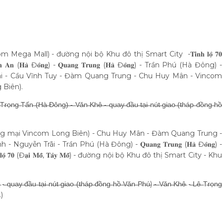
Mega Mall) - đường nội bộ Khu đô thị Smart City -𝐓𝐢̉𝐧𝐡 𝐥𝐨̣̂ 𝟕𝟎
𝐡𝐮 𝐕𝐚̆𝐧 𝐀𝐧 (𝐇𝐚̀ Đ𝐨̂𝐧𝐠) - 𝐐𝐮𝐚𝐧𝐠 𝐓𝐫𝐮𝐧𝐠 (𝐇𝐚̀ Đ𝐨̂𝐧𝐠) - Trần Phú (Hà Đông) -
hai - Cầu Vĩnh Tuy - Đàm Quang Trung - Chu Huy Mân - Vincom
 Biên).
 ̵(̵H̵à̵ ̵Đ̵ô̵n̵g̵)̵ ̵-̵ ̵V̵ă̵n̵ ̵K̵h̵ê̵ ̵-̵ ̵q̵u̵a̵y̵ ̵đ̵ầ̵u̵ ̵t̵ạ̵i̵ ̵n̵ú̵t̵ ̵g̵i̵a̵o̵ ̵(̵t̵h̵á̵p̵ ̵đ̵ồ̵n̵g̵ ̵h̵ồ̵
ơng mại Vincom Long Biên) - Chu Huy Mân - Đàm Quang Trung -
yễn Trãi - Trần Phú (Hà Đông) - 𝐐𝐮𝐚𝐧𝐠 𝐓𝐫𝐮𝐧𝐠 (𝐇𝐚̀ Đ𝐨̂𝐧𝐠) -
 - 𝐓𝐢̉𝐧𝐡 𝐥𝐨̣̂ 𝟕𝟎 (Đ𝐚̣𝐢 𝐌𝐨̂̃, 𝐓𝐚̂𝐲 𝐌𝐨̂̃) - đường nội bộ Khu đô thị Smart City - Khu
̵ạ̵i̵ ̵n̵ú̵t̵ ̵g̵i̵a̵o̵ ̵(̵t̵h̵á̵p̵ ̵đ̵ồ̵n̵g̵ ̵h̵ồ̵ ̵V̵ă̵n̵ ̵P̵h̵ú̵) ̵-̵ ̵V̵ă̵n̵ ̵K̵h̵ê̵̵ -̵ ̵L̵ê̵ ̵T̵r̵ọ̵n̵g̵
…)