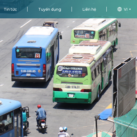
Tin tức
Tuyển dụng
Liên hệ
VI