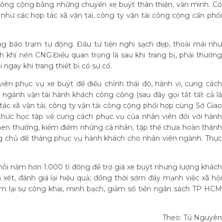
công cộng bằng những chuyến xe buýt thân thiện, văn minh. Có
hư các hợp tác xã vận tải, công ty vận tải công cộng cần phối
ống báo trạm tự động. Đầu tư tiện nghi sạch đẹp, thoải mái như
h khí nén CNG.Điều quan trọng là sau khi trang bị, phải thường
ngay khi trang thiết bị có sự cố.
iên phục vụ xe buýt để điều chỉnh thái độ, hành vi, cung cách
ụ ngành vận tải hành khách công cộng (sau đây gọi tắt tất cả là
tác xã vận tải, công ty vận tải công cộng phối hợp cùng Sở Giao
thức học tập về cung cách phục vụ của nhân viên đối với hành
 khen thưởng, kiểm điểm những cá nhân, tập thể chưa hoàn thành
g chủ đề tháng phục vụ hành khách cho nhân viên ngành. Thực
ỗi năm hơn 1.000 tỉ đồng để trợ giá xe buýt nhưng lượng khách
xét, đánh giá lại hiệu quả; đồng thời sớm đẩy mạnh việc xã hội
m lại sự công khai, minh bạch, giảm số tiền ngân sách TP HCM
Theo: Tú Nguyên