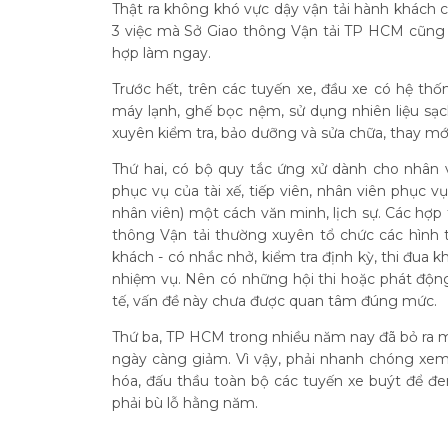
Thật ra không khó vực dậy vận tải hành khách 
3 việc mà Sở Giao thông Vận tải TP HCM cũng n
hợp làm ngay.
Trước hết, trên các tuyến xe, đầu xe có hệ th
máy lạnh, ghế bọc nệm, sử dụng nhiên liệu sạc
xuyên kiểm tra, bảo dưỡng và sửa chữa, thay mới 
Thứ hai, có bộ quy tắc ứng xử dành cho nhân v
phục vụ của tài xế, tiếp viên, nhân viên phục v
nhân viên) một cách văn minh, lịch sự. Các hợp 
thông Vận tải thường xuyên tổ chức các hình 
khách - có nhắc nhở, kiểm tra định kỳ, thi đua
nhiệm vụ. Nên có những hội thi hoặc phát độn
tế, vấn đề này chưa được quan tâm đúng mức.
Thứ ba, TP HCM trong nhiều năm nay đã bỏ ra m
ngày càng giảm. Vì vậy, phải nhanh chóng xem 
hóa, đấu thầu toàn bộ các tuyến xe buýt để đe
phải bù lỗ hằng năm.