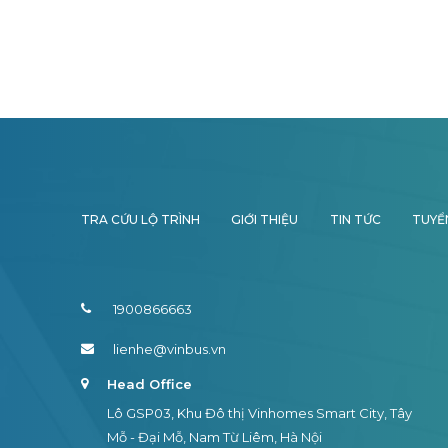
TRA CỨU LỘ TRÌNH
GIỚI THIỆU
TIN TỨC
TUYỂ
1900866663
lienhe@vinbus.vn
Head Office
Lô GSP03, Khu Đô thị Vinhomes Smart City, Tây
Mỗ - Đại Mỗ, Nam Từ Liêm, Hà Nội