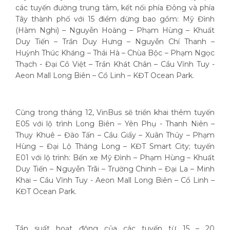
các tuyến đường trung tâm, kết nối phía Đông và phía
Tây thành phố với 15 điểm dừng bao gồm: Mỹ Đình
(Hàm Nghi) – Nguyễn Hoàng – Phạm Hùng – Khuất
Duy Tiến – Trần Duy Hưng – Nguyễn Chí Thanh –
Huỳnh Thúc Kháng – Thái Hà – Chùa Bộc – Phạm Ngọc
Thạch - Đại Cồ Việt – Trần Khát Chân – Cầu Vĩnh Tuy -
Aeon Mall Long Biên – Cổ Linh – KĐT Ocean Park.
Cũng trong tháng 12, VinBus sẽ triển khai thêm tuyến
E05 với lộ trình Long Biên – Yên Phụ - Thanh Niên –
Thụy Khuê – Đào Tấn – Cầu Giấy – Xuân Thủy – Phạm
Hùng – Đại Lộ Thăng Long – KĐT Smart City; tuyến
E01 với lộ trình: Bến xe Mỹ Đình – Phạm Hùng – Khuất
Duy Tiến – Nguyễn Trãi – Trường Chinh – Đại La – Minh
Khai – Cầu Vĩnh Tuy - Aeon Mall Long Biên – Cổ Linh –
KĐT Ocean Park.
Tần suất hoạt động của các tuyến từ 15 – 20