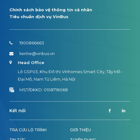
Chính sách bảo vệ thông tin cá nhân
Tiêu chuẩn dịch vụ VinBus
1900866663
lienhe@vinbus.vn
Head Office
Lô GSP03, Khu Đô thị Vinhomes Smart City, Tây Mỗ -
Đại Mỗ, Nam Từ Liêm, Hà Nội
MST/ĐKKD: 0108718068
Kết nối
TRA CỨU LỘ TRÌNH
GIỚI THIỆU
TIN TỨC
TUYỂN DỤNG