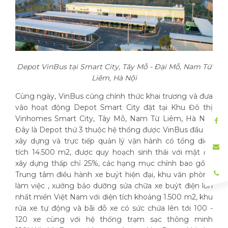
Depot VinBus tại Smart City, Tây Mỗ - Đại Mỗ, Nam Từ
Liêm, Hà Nội
Cùng ngày, VinBus cũng chính thức khai trương và đưa
vào hoạt động Depot Smart City đặt tại Khu Đô thị
Vinhomes Smart City, Tây Mỗ, Nam Từ Liêm, Hà Nội.
Đây là Depot thứ 3 thuộc hệ thống được VinBus đầu tư
xây dựng và trực tiếp quản lý vận hành có tổng diện
tích 14.500 m2, được quy hoạch sinh thái với mật độ
xây dựng thấp chỉ 25%, các hạng mục chính bao gồm
Trung tâm điều hành xe buýt hiện đại, khu văn phòng
làm việc , xưởng bảo dưỡng sửa chữa xe buýt điện lớn
nhất miền Việt Nam với diện tích khoảng 1.500 m2, khu
rửa xe tự động và bãi đỗ xe có sức chứa lên tới 100 -
120 xe cùng với hệ thống trạm sạc thông minh