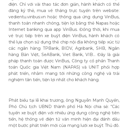
điện. Chỉ với vài thao tác đơn giản, hành khách có thể
đăng ký thẻ, mua vé tháng trực tuyến trên website:
vedientu.vinbus.vn hoặc thông qua ứng dụng VinBus,
thanh toán nhanh chóng, tiện lợi bằng thẻ Napas hoặc
Internet banking qua app VinBus. Đồng thời, khi mua
vé trực tiếp trên xe buýt điện VinBus, hành khách có
thể lựa chọn sử dụng thẻ chip nội địa không tiếp xúc từ
các ngân hàng TPBank, BIDV, Agribank, SHB, Ngân
hàng Bản Việt, SeABank, Viet Bank, VIB... Đây là giải
pháp thanh toán được VinBus, Công ty cổ phần Thanh
toán Quốc gia Việt Nam (NAPAS) và UNIT phối hợp
phát triển, nhằm mang tới những công nghệ và trải
nghiệm tân tiến, tiện lợi nhất cho khách hàng.
Phát biểu tại lễ khai trương, ông Nguyễn Mạnh Quyền,
Phó Chủ tịch UBND thành phố Hà Nội chia sẻ: “Các
tuyến xe buýt điện với nhiều ứng dụng công nghệ tiên
tiến, hệ thống vé điện tử văn minh hiện đại đánh dấu
một bước phát triển mới của mạng lưới xe buýt Thủ đô.