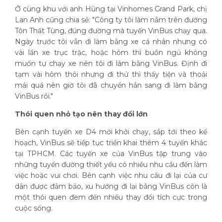
Ở cùng khu với anh Hùng tại Vinhomes Grand Park, chị
Lan Anh cũng chia sẻ: "Công ty tôi làm nằm trên đường
Tôn Thất Tùng, đúng đường mà tuyến VinBus chạy qua.
Ngày trước tôi vẫn đi làm bằng xe cá nhân nhưng có
vài lần xe trục trặc, hoặc hôm thì buồn ngủ không
muốn tự chạy xe nên tôi đi làm bằng VinBus. Định đi
tạm vài hôm thôi nhưng đi thử thì thấy tiện và thoải
mái quá nên giờ tôi đã chuyển hẳn sang đi làm bằng
VinBus rồi."
Thói quen nhỏ tạo nên thay đổi lớn
Bên cạnh tuyến xe D4 mới khởi chạy, sắp tới theo kế
hoạch, VinBus sẽ tiếp tục triển khai thêm 4 tuyến khác
tại TPHCM. Các tuyến xe của VinBus tập trung vào
những tuyến đường thiết yếu có nhiều nhu cầu đến làm
việc hoặc vui chơi. Bên cạnh việc nhu cầu đi lại của cư
dân được đảm bảo, xu hướng đi lại bằng VinBus còn là
một thói quen đem đến nhiều thay đổi tích cực trong
cuộc sống.