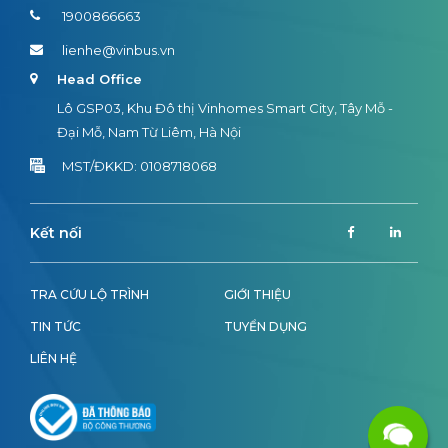
1900866663
lienhe@vinbus.vn
Head Office
Lô GSP03, Khu Đô thị Vinhomes Smart City, Tây Mỗ -
Đại Mỗ, Nam Từ Liêm, Hà Nội
MST/ĐKKD: 0108718068
Kết nối
TRA CỨU LỘ TRÌNH
GIỚI THIỆU
TIN TỨC
TUYỂN DỤNG
LIÊN HỆ