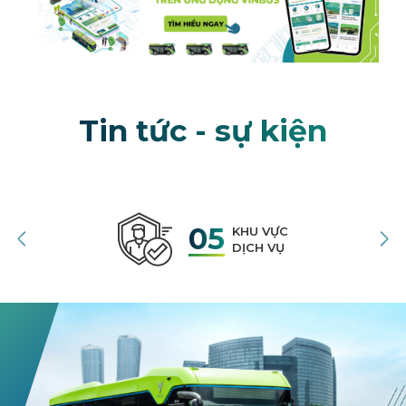
Tin tức - sự kiện
05
KHU VỰC
DỊCH VỤ