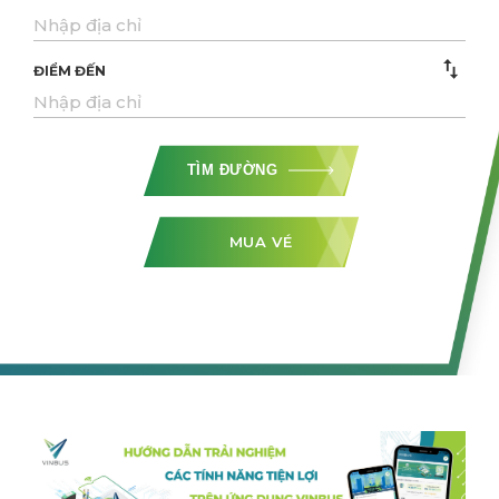
ĐIỂM ĐẾN
TÌM ĐƯỜNG
MUA VÉ